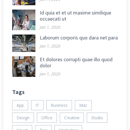
Id quia et et ut maxime similique
occaecati ut
Jan 1, 2020
Laborum corporis quo dara net para
Jan 1, 2020
Et dolores corrupti quae illo quod
dolor
Jan 1, 2020
Tags
App
IT
Business
Mac
Design
Office
Creative
Studio